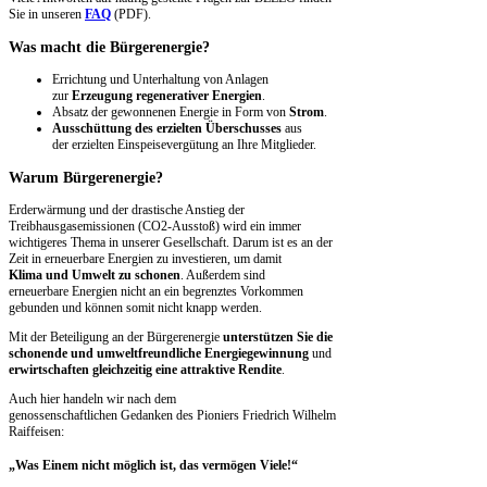
Sie in unseren
FAQ
(PDF).
Was macht die Bürgerenergie?
Errichtung und Unterhaltung von Anlagen
zur
Erzeugung regenerativer Energien
.
Absatz der gewonnenen Energie in Form
von
Strom
.
Ausschüttung des erzielten Überschusses
aus
der
erzielten Einspeisevergütung an Ihre Mitglieder.
Warum Bürgerenergie?
Erderwärmung und der drastische Anstieg der
Treibhausgasemissionen
(CO2-Ausstoß) wird ein immer
wichtigeres
Thema in unserer Gesellschaft. Darum ist es an der
Zeit
in erneuerbare Energien zu investieren, um damit
Klima
und Umwelt zu schonen
. Außerdem sind
erneuerbare
Energien nicht an ein begrenztes Vorkommen
gebunden
und können somit nicht knapp werden.
Mit der Beteiligung an der Bürgerenergie
unterstützen
Sie die
schonende und umweltfreundliche Energiegewinnung
und
erwirtschaften gleichzeitig eine attraktive
Rendite
.
Auch hier handeln wir nach dem
genossenschaftlichen
Gedanken des Pioniers Friedrich Wilhelm
Raiffeisen:
„Was Einem nicht möglich ist,
das vermögen Viele!“