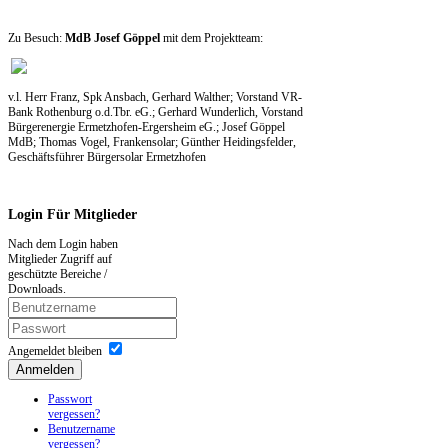
Zu Besuch:
MdB
Josef Göppel
mit dem Projektteam:
v.l. Herr Franz, Spk Ansbach, Gerhard Walther; Vorstand VR-
Bank
Rothenburg o.d.Tbr. eG.; Gerhard Wunderlich, Vorstand
Bürgerenergie
Ermetzhofen-Ergersheim eG.; Josef Göppel
MdB; Thomas Vogel, Frankensolar;
Günther Heidingsfelder,
Geschäftsführer Bürgersolar Ermetzhofen
Login
Für Mitglieder
Nach dem Login haben
Mitglieder Zugriff auf
geschützte Bereiche /
Downloads.
Angemeldet bleiben
Anmelden
Passwort
vergessen?
Benutzername
vergessen?