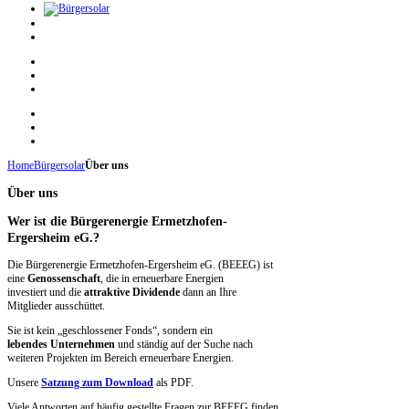
Home
Bürgersolar
Über uns
Über uns
Wer ist die Bürgerenergie Ermetzhofen-
Ergersheim eG.?
Die Bürgerenergie Ermetzhofen-Ergersheim eG. (BEEEG) ist
eine
Genossenschaft
, die in erneuerbare Energien
investiert
und die
attraktive Dividende
dann an Ihre
Mitglieder
ausschüttet.
Sie ist kein „geschlossener Fonds“, sondern ein
lebendes
Unternehmen
und ständig auf der Suche nach
weiteren
Projekten im Bereich erneuerbare Energien.
Unsere
Satzung zum Download
als PDF.
Viele Antworten auf häufig gestellte Fragen zur BEEEG finden